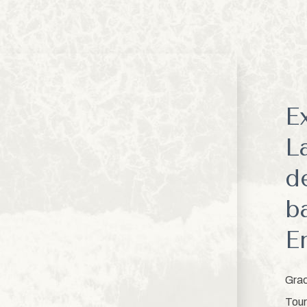
E
L
d
b
E
Grac
Tour