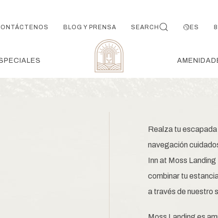
CONTÁCTENOS
BLOG Y PRENSA
SEARCH
ES
8
SPECIALES
AMENIDADE
Realza tu escapada 
navegación cuidados
Inn at Moss Landing 
combinar tu estancia
a través de nuestro
Moss Landing es amp