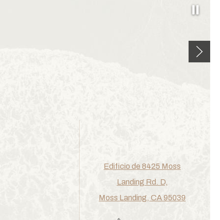
Pause
Next sl
Edificio de 8425 Moss
Landing Rd. D,
Moss Landing, CA 95039