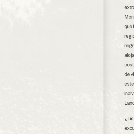
extr
Mont
que 
regi
migr
aloj
cost
de v
este
inol
Land
¿Lis
excu