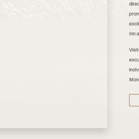
dire
pro
excl
Inn 
Visi
excu
inol
Mont