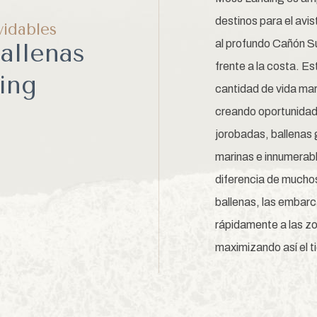
destinos para el avi
vidables
al profundo Cañón S
allenas
frente a la costa. E
ing
cantidad de vida mar
creando oportunidad
jorobadas, ballenas g
marinas e innumerabl
diferencia de muchos
ballenas, las embar
rápidamente a las zo
maximizando así el t